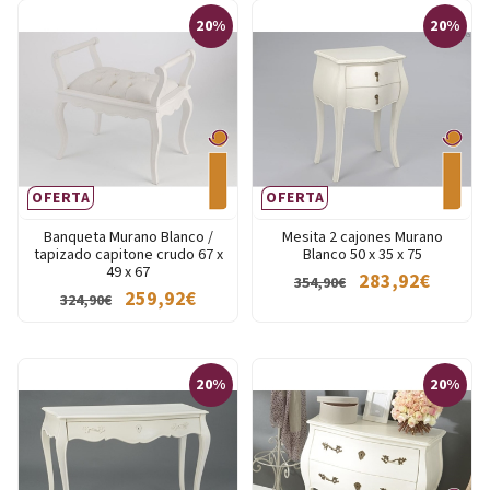
20%
20%
OFERTA
OFERTA
Banqueta Murano Blanco /
Mesita 2 cajones Murano
tapizado capitone crudo 67 x
Blanco 50 x 35 x 75
49 x 67
283,92€
354,90€
259,92€
324,90€
20%
20%