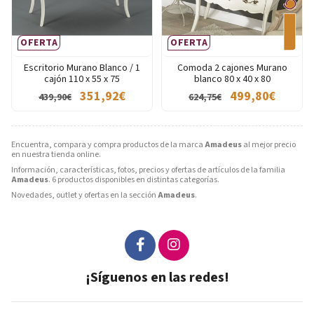
OFERTA
OFERTA
Escritorio Murano Blanco / 1
Comoda 2 cajones Murano
cajón 110 x 55 x 75
blanco 80 x 40 x 80
351,92€
499,80€
439,90€
624,75€
Encuentra, compara y compra productos de la marca
Amadeus
al mejor precio
en nuestra tienda online.
Información, características, fotos, precios y ofertas de artículos de la familia
Amadeus
. 6 productos disponibles en distintas categorías.
Novedades, outlet y ofertas en la sección
Amadeus
.
¡Síguenos en las redes!