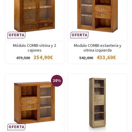
OFERTA
OFERTA
Módulo COMBI vitrina y 2
Modulo COMBI estanteria y
cajones
vitrina izquierda
354,90€
433,60€
479,50€
542,00€
20%
OFERTA