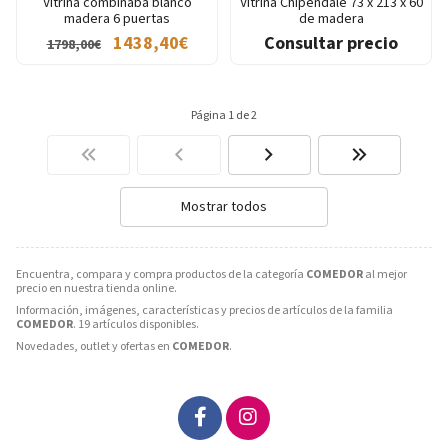
Vitrina combinaba blanco
Vitrina Chipendale 73 x 213 x 60
madera 6 puertas
de madera
1438,40€
Consultar precio
1798,00€
Página 1 de 2
Mostrar todos
Encuentra, compara y compra productos de la categoría
COMEDOR
al mejor
precio en nuestra tienda online.
Información, imágenes, características y precios de artículos de la familia
COMEDOR
. 19 artículos disponibles.
Novedades, outlet y ofertas en
COMEDOR
.