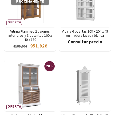
PRÓXIMAMENTE
OFERTA
Vitrina Flamingo 2 cajones
Vitrina 6 puertas 108 x 204 x 45
interiores y 3 estantes 100 x
en madera lacada blanca
40 x 190
Consultar precio
951,92€
1189,90€
20%
OFERTA