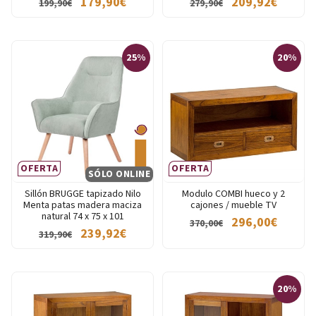
179,90€
209,92€
199,90€
279,90€
25%
20%
OFERTA
OFERTA
SÓLO ONLINE
Sillón BRUGGE tapizado Nilo
Modulo COMBI hueco y 2
Menta patas madera maciza
cajones / mueble TV
natural 74 x 75 x 101
296,00€
370,00€
239,92€
319,90€
20%