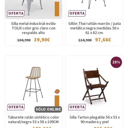
OFERTA
OFERTA
Silla metal industrial estilo
Sillón Thai rattán marrón / pata
TOLIX color gris claro con
metálica negra medidas 56 x
respaldo alto
61 x 82 cm.
39,90€
97,66€
104,99€
114,90€
25%
OFERTA
OFERTA
SÓLO ONLINE
Taburete ratán sintético color
Silla Tarton plegable 56 x 53 x
natural/negro 53 x 58 x 109CM
90 madera y piel