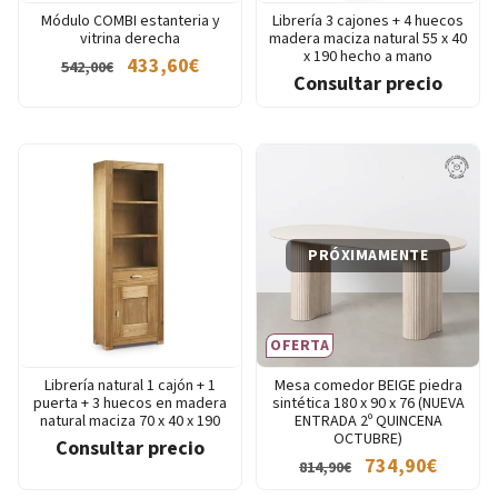
Módulo COMBI estanteria y
Librería 3 cajones + 4 huecos
vitrina derecha
madera maciza natural 55 x 40
x 190 hecho a mano
433,60€
542,00€
Consultar precio
PRÓXIMAMENTE
OFERTA
Librería natural 1 cajón + 1
Mesa comedor BEIGE piedra
puerta + 3 huecos en madera
sintética 180 x 90 x 76 (NUEVA
natural maciza 70 x 40 x 190
ENTRADA 2º QUINCENA
OCTUBRE)
Consultar precio
734,90€
814,90€