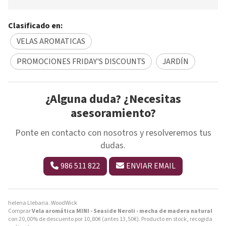
Clasificado en:
VELAS AROMATICAS
PROMOCIONES FRIDAY'S DISCOUNTS
JARDÍN
¿Alguna duda? ¿Necesitas
asesoramiento?
Ponte en contacto con nosotros y resolveremos tus
dudas.
986 511 822
ENVIAR EMAIL
helena Llebaria. WoodWick
Comprar
Vela aromática MINI - Seaside Neroli - mecha de madera natural
con 20,00% de descuento por
10,80
€
(antes
13,50
€
). Producto en stock, recogida