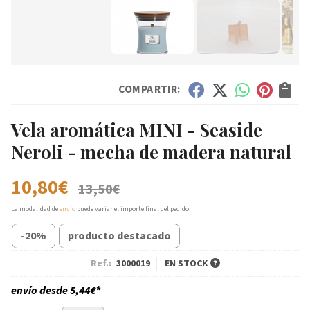
COMPARTIR:
Vela aromática MINI - Seaside
Neroli - mecha de madera natural
10,80
€
13,50
€
La modalidad de
envío
puede variar el importe final del pedido.
-20%
producto destacado
Ref.:
3000019
EN STOCK
envío desde
5,44
€
*