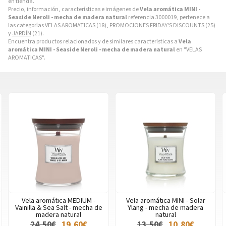
en tienda.
Precio, información, características e imágenes de
Vela aromática MINI -
Seaside Neroli - mecha de madera natural
referencia 3000019, pertenece a
las categorías
VELAS AROMATICAS
(18),
PROMOCIONES FRIDAY'S DISCOUNTS
(25)
y
JARDÍN
(21).
Encuentra productos relacionados y de similares características a
Vela
aromática MINI - Seaside Neroli - mecha de madera natural
en "VELAS
AROMATICAS".
Vela aromática MEDIUM -
Vela aromática MINI - Solar
Vainilla & Sea Salt - mecha de
Ylang - mecha de madera
madera natural
natural
24,50€
19,60€
13,50€
10,80€