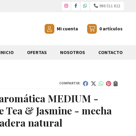
986 511 822
Mi cuenta
0
artículos
INICIO
OFERTAS
NOSOTROS
CONTACTO
COMPARTIR:
 aromática MEDIUM -
e Tea & Jasmine - mecha
adera natural