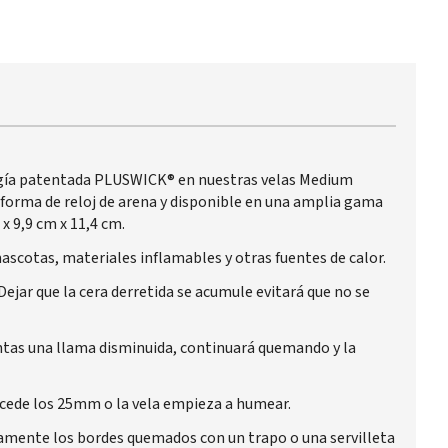
ogía patentada PLUSWICK® en nuestras velas Medium
forma de reloj de arena y disponible en una amplia gama
x 9,9 cm x 11,4 cm.
mascotas, materiales inflamables y otras fuentes de calor.
ejar que la cera derretida se acumule evitará que no se
entas una llama disminuida, continuará quemando y la
xcede los 25mm o la vela empieza a humear.
damente los bordes quemados con un trapo o una servilleta