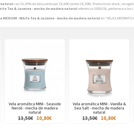
 natural
con 20,00% de descuento por
19,60
€
(antes
24,50
€
). Producto en stock, recogid
hite Tea & Jasmine - mecha de madera natural
referencia 3000156, pertenece a las 
a MEDIUM - White Tea & Jasmine - mecha de madera natural
en "VELAS AROMATICA
Vela aromática MINI - Seaside
Vela aromática MINI - Vainilla &
Neroli - mecha de madera
Sea Salt - mecha de madera
natural
natural
13,50€
10,80€
13,50€
10,80€