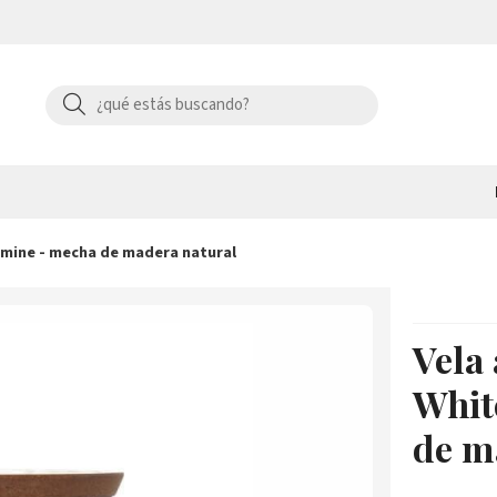
Buscar
smine - mecha de madera natural
Vela
Whit
de m