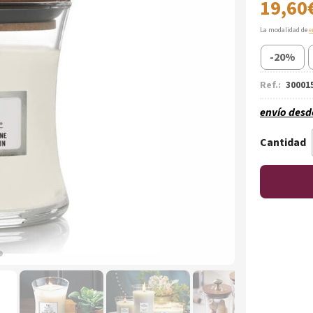
19,60
La modalidad de
e
-20%
Ref.:
30001
envío des
Cantidad