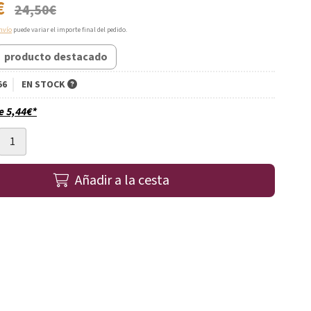
€
24,50
€
nvío
puede variar el importe final del pedido.
producto destacado
56
EN STOCK
de
5,44
€
*
Añadir a la cesta