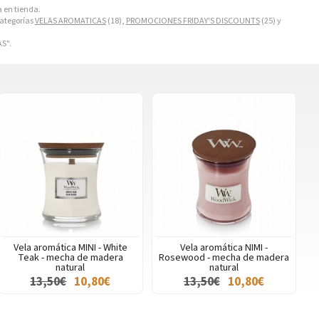
a en tienda.
categorías
VELAS AROMATICAS
(18),
PROMOCIONES FRIDAY'S DISCOUNTS
(25) y
S".
Vela aromática MINI - White
Vela aromática NIMI -
Teak - mecha de madera
Rosewood - mecha de madera
natural
natural
13,50€
10,80€
13,50€
10,80€