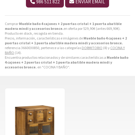
986 511 822
ENVIAR EMAIL
Comprar
Mueble baño 4 cajones + 2 puertas cristal + 1 puerta abatible
madera mindi y accesorios bronce.
en oferta por
529,90
€
(antes
669,90
€
).
Producto en stock, recogida en tienda.
Precio, información, características e imágenes de
Mueble baño 4 cajones + 2
puertas cristal + 1 puerta abatible madera mindi y accesorios bronce.
referencia 3660030850, pertenece a las categorías
DORMITORIO
(8) y
COCINA Y
BAÑO
(14).
Encuentra productos relacionados y de similares características a
Mueble baño
4 cajones + 2 puertas cristal + 1 puerta abatible madera mindi y
accesorios bronce.
en "COCINA Y BAÑO".