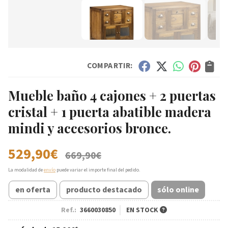
COMPARTIR:
Mueble baño 4 cajones + 2 puertas
cristal + 1 puerta abatible madera
mindi y accesorios bronce.
529,90
€
669,90
€
La modalidad de
envío
puede variar el importe final del pedido.
en oferta
producto destacado
sólo online
Ref.:
3660030850
EN STOCK