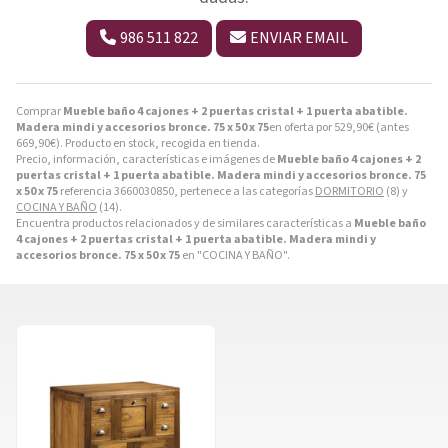
986 511 822
ENVIAR EMAIL
Comprar
Mueble baño 4 cajones + 2 puertas cristal + 1 puerta abatible.
Madera mindi y accesorios bronce. 75 x 50 x 75
en oferta por
529,90
€
(antes
669,90
€
). Producto en stock, recogida en tienda.
Precio, información, características e imágenes de
Mueble baño 4 cajones + 2
puertas cristal + 1 puerta abatible. Madera mindi y accesorios bronce. 75
x 50 x 75
referencia 3660030850, pertenece a las categorías
DORMITORIO
(8) y
COCINA Y BAÑO
(14).
Encuentra productos relacionados y de similares características a
Mueble baño
4 cajones + 2 puertas cristal + 1 puerta abatible. Madera mindi y
accesorios bronce. 75 x 50 x 75
en "COCINA Y BAÑO".