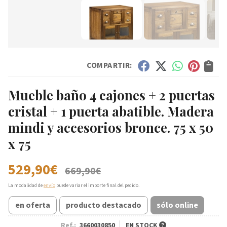
COMPARTIR:
Mueble baño 4 cajones + 2 puertas
cristal + 1 puerta abatible. Madera
mindi y accesorios bronce. 75 x 50
x 75
529,90
€
669,90
€
La modalidad de
envío
puede variar el importe final del pedido.
en oferta
producto destacado
sólo online
Ref.:
3660030850
EN STOCK