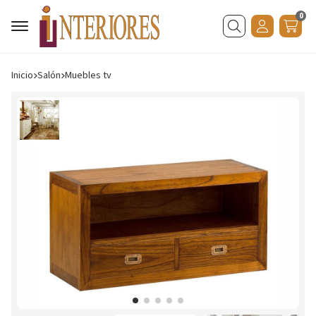
0
Buscar
Inicio
salón
muebles tv