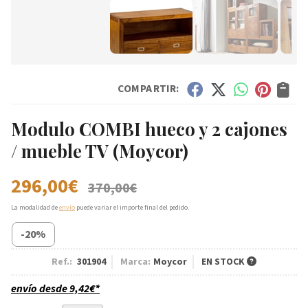
COMPARTIR:
Modulo COMBI hueco y 2 cajones
/ mueble TV
(Moycor)
296,00
€
370,00
€
La modalidad de
envío
puede variar el importe final del pedido.
-20%
Ref.:
301904
Marca:
Moycor
EN STOCK
envío desde
9,42
€
*