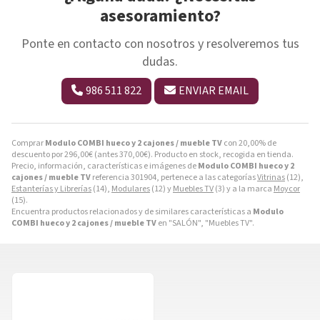
asesoramiento?
Ponte en contacto con nosotros y resolveremos tus
dudas.
986 511 822
ENVIAR EMAIL
Comprar
Modulo COMBI hueco y 2 cajones / mueble TV
con 20,00% de
descuento por
296,00
€
(antes
370,00
€
). Producto en stock, recogida en tienda.
Precio, información, características e imágenes de
Modulo COMBI hueco y 2
cajones / mueble TV
referencia 301904, pertenece a las categorías
Vitrinas
(12),
Estanterías y Librerías
(14),
Modulares
(12) y
Muebles TV
(3) y a la marca
Moycor
(15).
Encuentra productos relacionados y de similares características a
Modulo
COMBI hueco y 2 cajones / mueble TV
en "SALÓN", "Muebles TV".